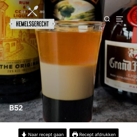
Ga
naar
Zoek
TOGGLE
de
naar:
inhoud
B52
Naar recept gaan
Recept afdrukken