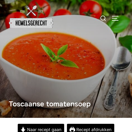
Ga
naar
Zoek
TOGGLE
de
naar:
inhoud
Toscaanse tomatensoep
Naar recept gaan
Recept afdrukken