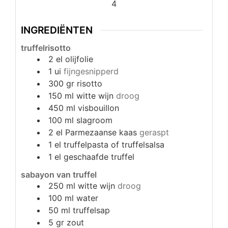
4
INGREDIËNTEN
truffelrisotto
2
el
olijfolie
1
ui
fijngesnipperd
300
gr
risotto
150
ml
witte wijn
droog
450
ml
visbouillon
100
ml
slagroom
2
el
Parmezaanse kaas
geraspt
1
el
truffelpasta of truffelsalsa
1
el
geschaafde truffel
sabayon van truffel
250
ml
witte wijn
droog
100
ml
water
50
ml
truffelsap
5
gr
zout