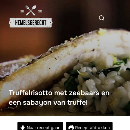
Ga
naar
Zoek
TOGGLE
de
naar:
inhoud
Truffelrisotto met zeebaars en
een sabayon van truffel
Naar recept gaan
Recept afdrukken