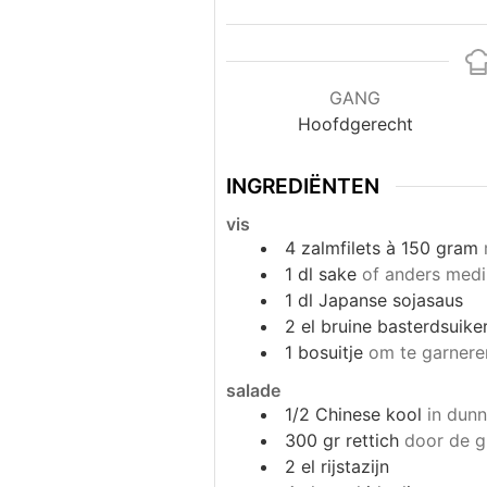
GANG
Hoofdgerecht
INGREDIËNTEN
vis
4
zalmfilets à 150 gram
1
dl
sake
of anders medi
1
dl
Japanse sojasaus
2
el
bruine basterdsuike
1
bosuitje
om te garnere
salade
1/2
Chinese kool
in dunn
300
gr
rettich
door de g
2
el
rijstazijn