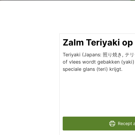
Zalm Teriyaki op
Teriyaki (Japans: 照り焼き, テリヤキ
of vlees wordt gebakken (yaki)
speciale glans (teri) krijgt.
Recept a