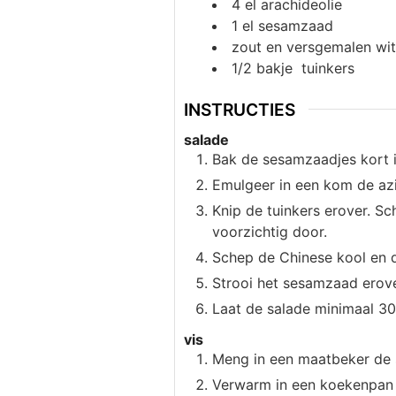
4
el
arachideolie
1
el
sesamzaad
zout en versgemalen wit
1/2
bakje
tuinkers
INSTRUCTIES
salade
Bak de sesamzaadjes kort i
Emulgeer in een kom de azi
Knip de tuinkers erover. Sch
voorzichtig door.
Schep de Chinese kool en de
Strooi het sesamzaad erove
Laat de salade minimaal 30
vis
Meng in een maatbeker de s
Verwarm in een koekenpan 