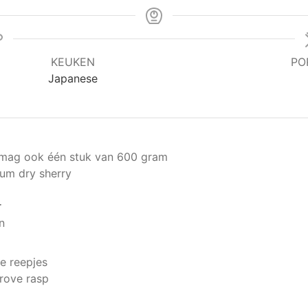
KEUKEN
PO
Japanese
mag ook één stuk van 600 gram
um dry sherry
r
n
e reepjes
rove rasp