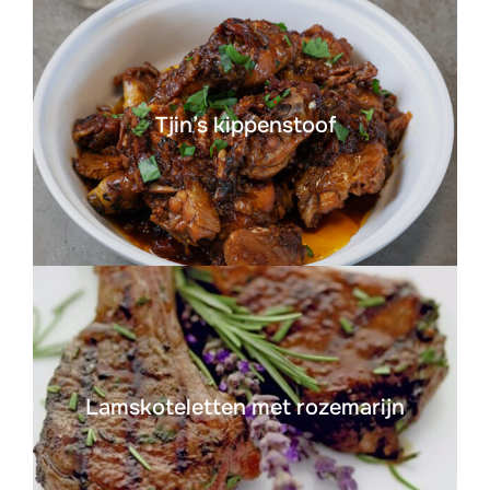
Tjin’s kippenstoof
Lamskoteletten met rozemarijn