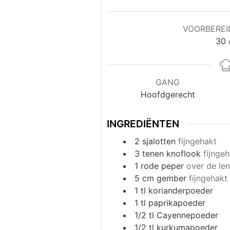
VOORBEREI
m
30
GANG
Hoofdgerecht
INGREDIËNTEN
2
sjalotten
fijngehakt
3
tenen
knoflook
fijnge
1
rode peper
over de len
5
cm
gember
fijngehakt
1
tl
korianderpoeder
1
tl
paprikapoeder
1/2
tl
Cayennepoeder
1/2
tl
kurkumapoeder