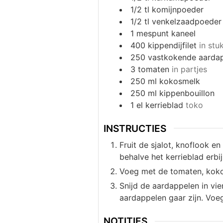
1/2
tl
komijnpoeder
1/2
tl
venkelzaadpoeder
1
mespunt
kaneel
400
kippendijfilet
in stu
250
vastkokende aarda
3
tomaten
in partjes
250
ml
kokosmelk
250
ml
kippenbouillon
1
el
kerrieblad
toko
INSTRUCTIES
Fruit de sjalot, knoflook e
behalve het kerrieblad erb
Voeg met de tomaten, kokos
Snijd de aardappelen in vie
aardappelen gaar zijn. Voe
NOTITIES