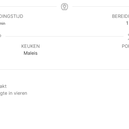
DINGSTIJD
BEREID
inuten
1
min
KEUKEN
PO
Maleis
hakt
gte in vieren