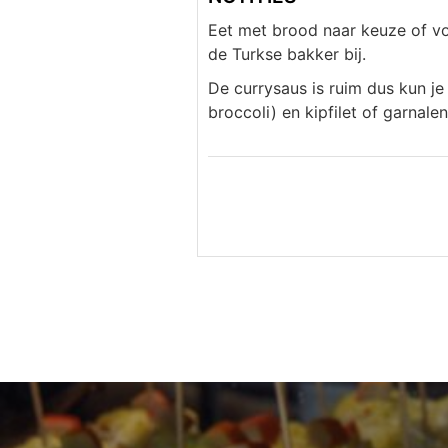
Eet met brood naar keuze of vo
de Turkse bakker bij.
De currysaus is ruim dus kun je
broccoli) en kipfilet of garnale
Bericht
navigatie